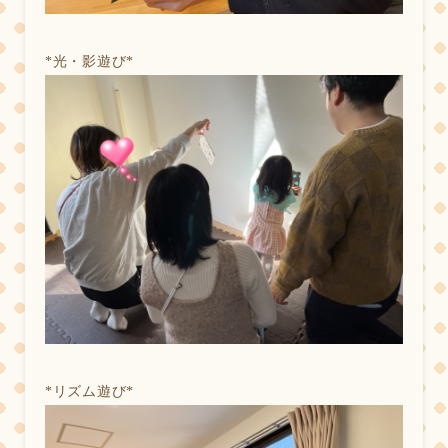
*
光・影遊び*
*
リズム遊び*