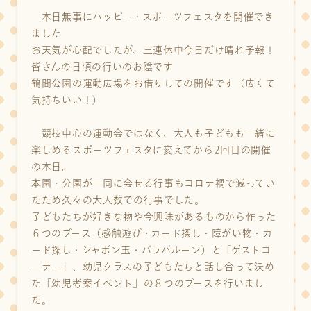
本日無事にハッピー・スポーツフェスタを開催でき
ました
お天気が心配でしたが、三連休中今日だけ晴れ予報！
皆さんの日頃の行いのお陰です
鶴間公園の運動広場をお借りしての開催です（広くて
気持ちいい！）
競技中心の運動会ではなく、大人も子どもも一緒に
楽しめるスポーツフェスタに変えてから2回目の開催
の本日。
本園・分園が一同に会せる行事もコロナ禍で減ってい
たため久々の大人数での行事でした。
子どもたちが好きな物や今興味があるものから作った
６つのブース（感触遊び・カード探し・障がい物・カ
ード探し・シャボン玉・パラバルーン）と「ゲストコ
ーナー」、幼児クラスの子どもたちと話し合って決め
た「幼児考案イベント」の８つのブースを行いまし
た。