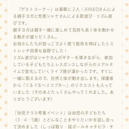
「ゲストコーナー」は豪華に２人！AYAKOさんによ
る親子ヨガと荒巻シャケさんによる歌遊び・リズム遊
びです。
親子ヨガは親子一緒に楽しめて気持ち良く体を動かせ
る動きが盛りだくさん。
お母さんたちが抱っこでよく使う筋肉を伸ばしたりス
トレッチ効果も抜群でした！
リズム遊びはシャケさんがギターを弾きながら、参加
している子どもたちとレスポンスしながらのリアルタ
イムで変化していくライブ感が凄かったです。すぐに
一緒に歌えるので、自然と体が動き出します。保護者
から「ぐるぐるヘリコプター」のリクエストも入って
いました（そのあとたっくさんやってくれました。あ
りがとうございます）
「幼児クラス考案イベント」は幼児の子どもたち
（3・4・5歳）とどんなことをやりたいかを話し合っ
て決めました（しっぽ取り・段ボールキャタピラ・チ